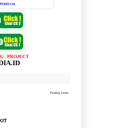
MPERBESAR
G - PROJECT
IA.ID
Posting Lama
KIT