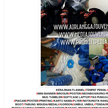
KERAJINAN FLANNEL
//
TEMPAT PENSIL
//
//
MINI-
BANNER
//
BROSUR
//
POSTER
//
NEONBOX//KIPAS 
MUG TUMBLER
//
SOFTCASE LAPTOP
//
TAS PUNGG
//
PIAGAM
//
POSTER
//
PRINTING
//
KARTU NAMA
//
FLYER
//
NOTA//NOTA RAN
BOOT
//
TABUNG WISUDA/
/
MEDALI
//
GORDON
//
UMBUL UMBUL
//
TENDA/
/
R
PARTAI
//
AGENDA
//
KEPERLUAN KANTOR
//
BARANG PROMOSI
//
KEBUTUHAN