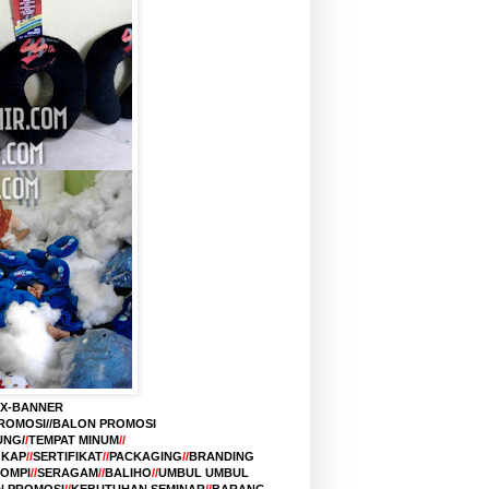
X-BANNER
PROMOSI//BALON PROMOSI
UNG/
/
TEMPAT MINUM
//
GKAP
//
SERTIFIKAT
//
PACKAGING
//
BRANDING
OMPI
//
SERAGAM
//
BALIHO
//
UMBUL UMBUL
 PROMOSI
//
KEBUTUHAN SEMINAR
//
BARANG