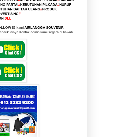
NG PARTAI
//
KEBUTUHAN PILKADA
//
HURUF
TUHAN DAFTAR ULANG
//
PRODUK
VERTISING
//
ON
DLL
OLLOW IG
kami
AIRLANGGA SOUVENIR
n menarik lainya Kontak admin kami segera di bawah