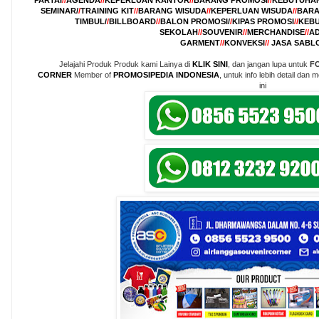
SEMINAR/
/
TRAINING KIT
//
BARANG WISUDA
//
KEPERLUAN WISUDA
//
BARA
TIMBUL/
/
BILLBOARD
//
BALON PROMOSI/
/
KIPAS PROMOSI
//
KEBU
SEKOLAH
//
SOUVENIR
//
MERCHANDISE
//
AD
GARMENT
//
KONVEKSI
//
JASA SABL
Jelajahi Produk Produk kami Lainya di
KLIK SINI
, dan jangan lupa untuk
F
CORNER
Member of
PROMOSIPEDIA INDONESIA
, untuk info lebih detail da
ini